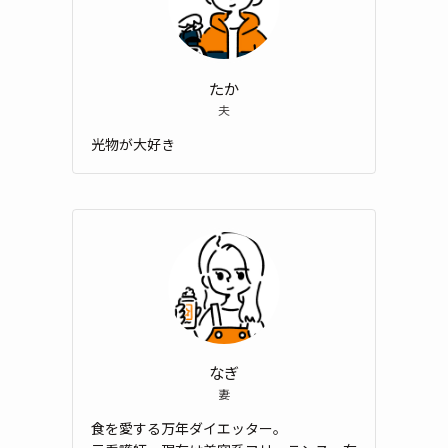
たか
夫
光物が大好き
なぎ
妻
食を愛する万年ダイエッター。