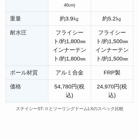
40cm)
重量
約3.9㎏
約5.2㎏
耐水圧
フライシー
フライシー
ト/約1,800㎜
ト/約1,500㎜
インナーテン
インナーテン
ト/約1,800㎜
ト/約1,500㎜
ポール材質
アルミ合金
FRP製
価
格
54,780円(税
24,970円(税
込)
込)
ステイシーST-ⅡとツーリングドームLXのスペック比較