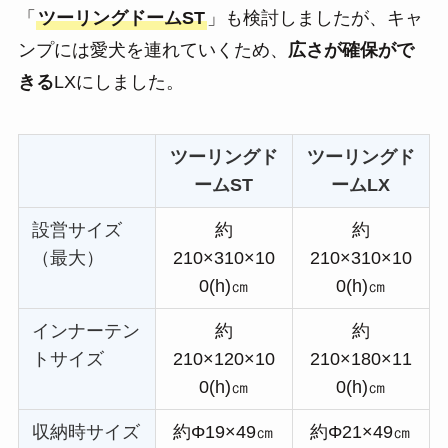
「
ツーリングドームST
」も検討しましたが、キャ
ンプには愛犬を連れていくため、
広さが確保がで
きる
LXにしました。
ツーリングド
ツーリングド
ームST
ームLX
設営サイズ
約
約
（最大）
210×310×10
210×310×10
0(h)㎝
0(h)㎝
インナーテン
約
約
トサイズ
210×120×10
210×180×11
0(h)㎝
0(h)㎝
収納時サイズ
約Φ19×49㎝
約Φ21×49㎝