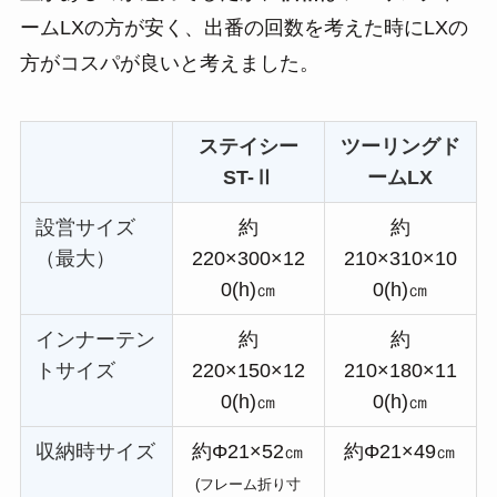
ームLXの方が安く、出番の回数を考えた時にLXの
方がコスパが良いと考えました。
ステイシー
ツーリングド
ST-Ⅱ
ームLX
設営サイズ
約
約
（最大）
220×300×12
210×310×10
0(h)㎝
0(h)㎝
インナーテン
約
約
トサイズ
220×150×12
210×180×11
0(h)㎝
0(h)㎝
収納時サイズ
約Φ21×52㎝
約Φ21×49㎝
(フレーム折り寸